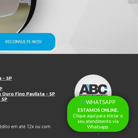
 - SP
SP
 Ouro Fino Paulista - SP
- SP
WHATSAPP
ESTAMOS ONLINE.
Clique aqui para iniciar o
Todos os direitos reservados
seu atendimento via
2001 - 2026
rédito em até 12x ou com
Whatsapp.
-