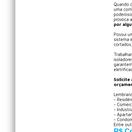
Quando o
uma comu
poderoso 
provoca 
por alg
Possui u
sistema e
cortados,
Trabalha
isoladore
garantem
eletrific
Solicite
orçament
Lembran
- Residên
- Comérci
- Indústr
- Aparta
- Condomí
Entre outr
R$ C