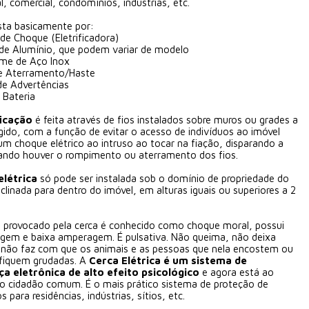
al, comercial, condomínios, indústrias, etc.
ta basicamente por:
 de Choque (Eletrificadora)
 de Alumínio, que podem variar de modelo
ame de Aço Inox
de Aterramento/Haste
de Advertências
e Bateria
ficação
é feita através de fios instalados sobre muros ou grades a
gido, com a função de evitar o acesso de indivíduos ao imóvel
m choque elétrico ao intruso ao tocar na fiação, disparando a
uando houver o rompimento ou aterramento dos fios.
elétrica
só pode ser instalada sob o domínio de propriedade do
inclinada para dentro do imóvel, em alturas iguais ou superiores a 2
 provocado pela cerca é conhecido como choque moral, possui
tagem e baixa amperagem. É pulsativa. Não queima, não deixa
 não faz com que os animais e as pessoas que nela encostem ou
fiquem grudadas. A
Cerca Elétrica é um sistema de
a eletrônica de alto efeito psicológico
e agora está ao
do cidadão comum. É o mais prático sistema de proteção de
s para residências, indústrias, sítios, etc.