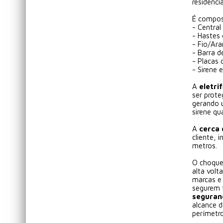
residenci
É compos
- Central
- Hastes
- Fio/Ar
- Barra 
- Placas 
- Sirene 
A
eletri
ser prote
gerando u
sirene q
A
cerca 
cliente, 
metros.
O choque
alta vol
marcas e
segurem 
seguranç
alcance 
perímetro