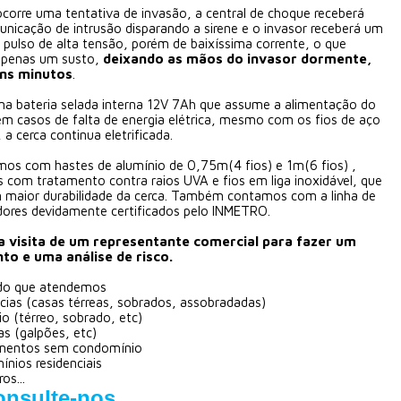
corre uma tentativa de invasão, a central de choque receberá
nicação de intrusão disparando a sirene e o invasor receberá um
pulso de alta tensão, porém de baixíssima corrente, o que
apenas um susto,
deixando as mãos do invasor dormente,
uns minutos
.
ma bateria selada interna 12V 7Ah que assume a alimentação do
m casos de falta de energia elétrica, mesmo com os fios de aço
 a cerca continua eletrificada.
mos com hastes de alumínio de 0,75m(4 fios) e 1m(6 fios) ,
s com tratamento contra raios UVA e fios em liga inoxidável, que
 maior durabilidade da cerca. Também contamos com a linha de
adores devidamente certificados pelo INMETRO.
 a visita de um representante comercial para fazer um
o e uma análise de risco.
do que atendemos
cias (casas térreas, sobrados, assobradadas)
o (térreo, sobrado, etc)
ias (galpões, etc)
mentos sem condomínio
nios residenciais
os...
onsulte-nos