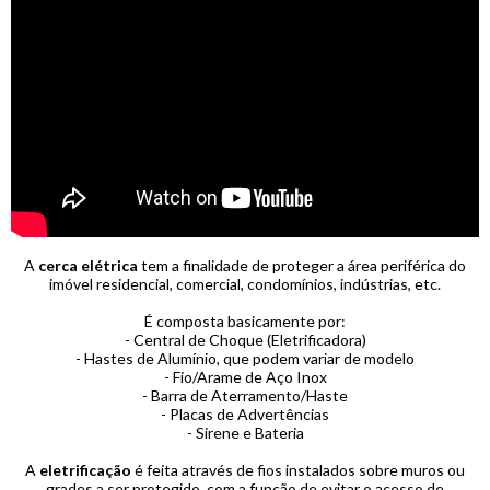
A
cerca elétrica
tem a finalidade de proteger a área periférica do
imóvel residencial, comercial, condomínios, indústrias, etc.
É composta basicamente por:
- Central de Choque (Eletrificadora)
- Hastes de Alumínio, que podem variar de modelo
- Fio/Arame de Aço Inox
- Barra de Aterramento/Haste
- Placas de Advertências
- Sirene e Bateria
A
eletrificação
é feita através de fios instalados sobre muros ou
grades a ser protegido, com a função de evitar o acesso de