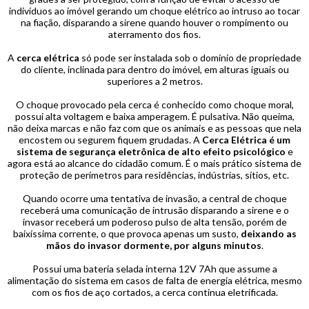
indivíduos ao imóvel gerando um choque elétrico ao intruso ao tocar
na fiação, disparando a sirene quando houver o rompimento ou
aterramento dos fios.
A
cerca elétrica
só pode ser instalada sob o domínio de propriedade
do cliente, inclinada para dentro do imóvel, em alturas iguais ou
superiores a 2 metros.
O choque provocado pela cerca é conhecido como choque moral,
possui alta voltagem e baixa amperagem. É pulsativa. Não queima,
não deixa marcas e não faz com que os animais e as pessoas que nela
encostem ou segurem fiquem grudadas. A
Cerca Elétrica é um
sistema de segurança eletrônica de alto efeito psicológico
e
agora está ao alcance do cidadão comum. É o mais prático sistema de
proteção de perímetros para residências, indústrias, sítios, etc.
Quando ocorre uma tentativa de invasão, a central de choque
receberá uma comunicação de intrusão disparando a sirene e o
invasor receberá um poderoso pulso de alta tensão, porém de
baixíssima corrente, o que provoca apenas um susto,
deixando as
mãos do invasor dormente, por alguns minutos
.
Possui uma bateria selada interna 12V 7Ah que assume a
alimentação do sistema em casos de falta de energia elétrica, mesmo
com os fios de aço cortados, a cerca continua eletrificada.