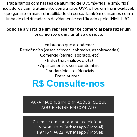
Trabalhamos com hastes de alumínio de 0,75m(4 fios) e 1m(6 fios) ,
isoladores com tratamento contra raios UVA e fios em liga inoxidável,
que garantem maior durabilidade da cerca. Também contamos com a
linha de eletrificadores devidamente certificados pelo INMETRO.
Solicite a visita de um representante comercial para fazer um
orçamento e uma análise de risco.
Lembrando que atendemos
- Residências (casas térreas, sobrados, assobradadas)
- Comércio (térreo, sobrado, etc)
- Indústrias (galpões, etc)
- Apartamentos sem condomínio
- Condomínios residenciais
Entre outros...
R$ Consulte-nos
PARA MAIORES INFORMAÇÕES, CLIQUE
AQUI E ENTRE EM CONTATO
Ou entre em contato pelos telefones
11 97468-1026
(Whatsapp / Móvel)
11 97167-4622
(Whatsapp / Móvel)